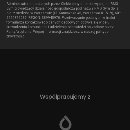
WYŚLIJ WIADOMOŚĆ
Administratorem podanych przez Ciebie danych osobowych jest RMG
Gym prowadzący działalność gospodarczą pod nazwą RMG Gym Sp. z
o.o. z siedzibą w Warszawie (Ul. Kaniowska 45, Warszawa 01-519), NIP:
5252876237, REGON: 389945970. Przetwarzanie podanych w treści
formularza kontaktowego danych osobowych odbywa się w celu
prowadzenia komunikacji i udzielenia odpowiedzi na zadane przez
Panią/a pytanie. Więcej informacji znajdziesz w naszej polityce
prywatności.
Współpracujemy z