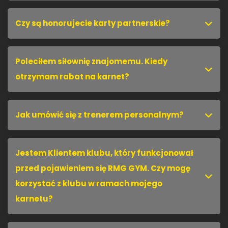
siłowni?
Czy są honorujecie karty partnerskie?
Poleciłem siłownię znajomemu. Kiedy
otrzymam rabat na karnet?
Jak umówić się z trenerem personalnym?
Jestem Klientem klubu, który funkcjonował
przed pojawieniem się RMG GYM. Czy mogę
korzystać z klubu w ramach mojego
karnetu?