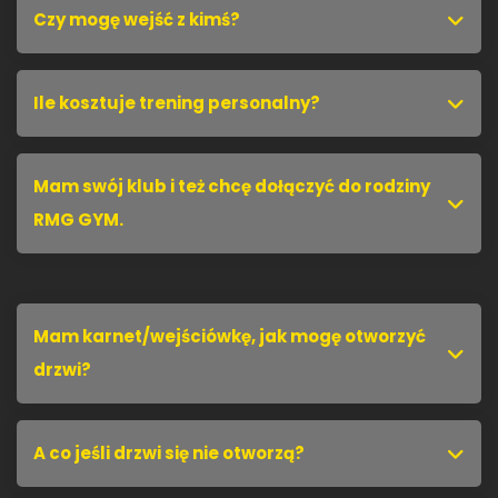
Czy mogę wejść z kimś?
Ile kosztuje trening personalny?
Mam swój klub i też chcę dołączyć do rodziny
RMG GYM.
Mam karnet/wejściówkę, jak mogę otworzyć
drzwi?
A co jeśli drzwi się nie otworzą?