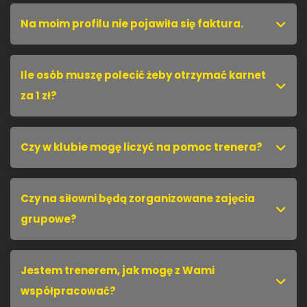
Na moim profilu nie pojawiła się faktura.
Ile osób muszę polecić żeby otrzymać karnet
za 1 zł?
Czy w klubie mogę liczyć na pomoc trenera?
Czy na siłowni będą zorganizowane zajęcia
grupowe?
Jestem trenerem, jak mogę z Wami