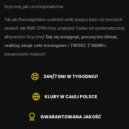
naprawdę będącym próbą nie tyle siły, co charakteru – zarówno
dla tych stawiających pierwsze kroki w świecie aktywności
fizycznej, jak i profesjonalistów.
Tak jak Runmageddon uzależnił setki tysięcy ludzi od mocnych
wrażeń, tak RMG GYM chce uzależnić Ciebie od systematycznej
aktywności fizycznej!
Daj się wciągnąć, poczuj ten klimat,
realizuj swoje cele treningowe i TWÓRZ Z NAMI
to
niesamowite miejsce!
24H/7 DNI W TYGODNIU!
KLUBY W CAŁEJ POLSCE
GWARANTOWANA JAKOŚĆ