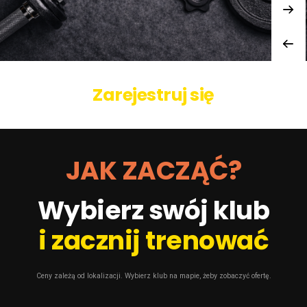
Zarejestruj się
JAK ZACZĄĆ?
Wybierz swój klub
i zacznij trenować
Ceny zależą od lokalizacji. Wybierz klub na mapie, żeby zobaczyć ofertę.