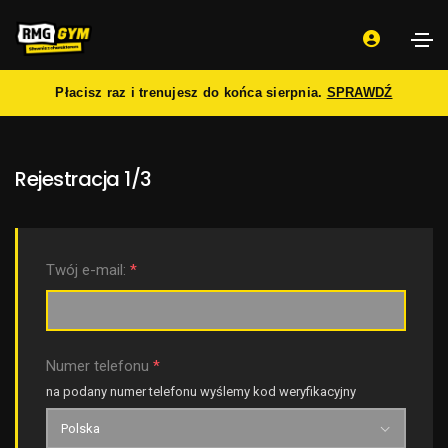
Płacisz raz i trenujesz do końca sierpnia.
SPRAWDŹ
Rejestracja 1/3
Twój e-mail:
*
Numer telefonu
*
na podany numer telefonu wyślemy kod weryfikacyjny